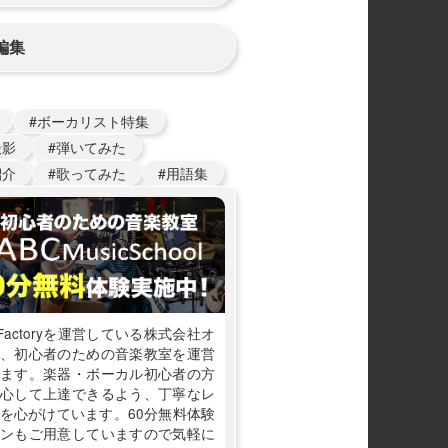
編集
ボーカリスト特集
撮影
弾いてみた
紹介
歌ってみた
用語集
nFactoryを運営している株式会社オ
、初心者のための音楽教室を運営
ます。楽器・ボーカル初心者の方
心して上達できるよう、丁寧なレ
を心がけています。60分無料体験
ンもご用意していますので気軽に