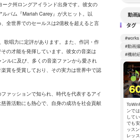
ーヨーク州ロングアイランド出身です。彼女の
バム『Mariah Carey』が大ヒット。以
動画
め、全世界でのセールスは2億枚を超えると言
タグ
works
ち、歌唱力に定評があります。また、作詞・作
動画
でその才能を発揮しています。彼女の音楽は
機材
ャンルに及び、多くの音楽ファンから愛され
音楽賞を受賞しており、その実力は世界中で認
のファッションで知られ、時代を代表するアイ
は慈善活動にも熱心で、自身の成功を社会貢献
ToWi
ンでは
してい
でも安
ッスン
レッス