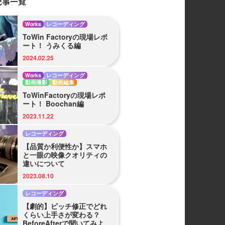
記事一覧
Works
レコーディング
ToWin Factoryの現場レポ
ート！ うみくる編
2024.02.25
Works
レコーディング
動画撮影
動画編集
ToWinFactoryの現場レポ
ート！ Boochan編
2023.11.22
レコーディング
【品質か利便性か】スマホ
と一眼の映像クオリティの
違いについて
2023.08.10
レコーディング
【劇的】ピッチ修正でどれ
くらい上手さが変わる？
BeforeAfterで聞いてみよ