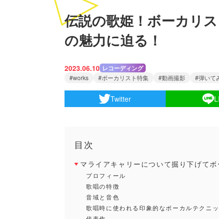
伝説の歌姫！ボーカリス
の魅力に迫る！
2023.06.10
レコーディング
works
ボーカリスト特集
動画撮影
弾いて
Twitter
L
目次
マライアキャリーについて掘り下げてボ
プロフィール
歌唱の特徴
音域と音色
歌唱時に使われる印象的なボーカルテクニ
代表作