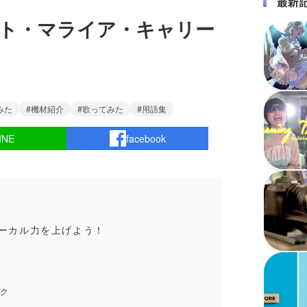
最新
ト・マライア・キャリー
みた
機材紹介
歌ってみた
用語集
INE
facebook
ーカル力を上げよう！
ック